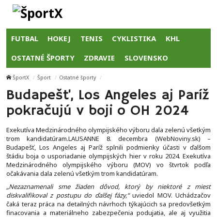
FUTBAL
HOKEJ
TENIS
CYKLISTIKA
KHL
OSTATNÉ ŠPORTY
ZDRAVIE
SLOVENSKO
ŠportX
Šport
Ostatné športy
Budapešť, Los Angeles aj Paríž
pokračujú v boji o OH 2024
Exekutíva Medzinárodného olympijského výboru dala zelenú všetkým
trom kandidatúram.LAUSANNE 8. decembra (WebNoviny.sk) –
Budapešť, Los Angeles aj Paríž splnili podmienky účasti v ďalšom
štádiu boja o usporiadanie olympijských hier v roku 2024. Exekutíva
Medzinárodného olympijského výboru (MOV) vo štvrtok podľa
očakávania dala zelenú všetkým trom kandidatúram.
„Nezaznamenali sme žiaden dôvod, ktorý by niektoré z miest
diskvalifikoval z postupu do ďalšej fázy,“
uviedol MOV. Uchádzačov
čaká teraz práca na detailných návrhoch týkajúcich sa predovšetkým
finacovania a materiálneho zabezpečenia podujatia, ale aj využitia