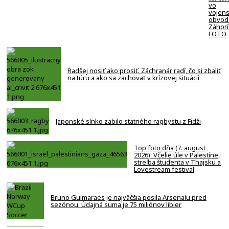
vo
vojen
obvod
Záhorí
FOTO
Radšej nosiť ako prosiť. Záchranár radí, čo si zbaliť
na túru a ako sa zachovať v krízovej situácii
Japonské slnko zabilo statného ragbystu z Fidži
Top foto dňa (7. august
2026): Včelie úle v Palestíne,
streľba študenta v Thajsku a
Lovestream festival
Bruno Guimaraes je najväčšia posila Arsenalu pred
sezónou. Údajná suma je 75 miliónov libier