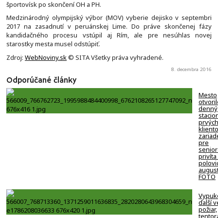
športovísk po skončení OH a PH.
Medzinárodný olympijský výbor (MOV) vyberie dejisko v septembri
2017 na zasadnutí v peruánskej Lime. Do práve skončenej fázy
kandidačného procesu vstúpil aj Rím, ale pre nesúhlas novej
starostky mesta musel odstúpiť.
Zdroj:
WebNoviny.sk
© SITA Všetky práva vyhradené.
8. decembra 2016
Odporúčané články
Mesto
otvori
denný
stacion
prvýc
klient
zariad
pre
senio
privíta
polovi
august
FOTO
Vypuk
ďalší v
požiar,
tentor