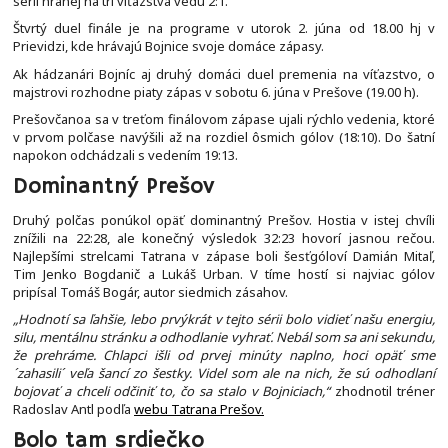
sérii hranej na tri víťazstvá vedú 2:1.
Štvrtý duel finále je na programe v utorok 2. júna od 18.00 hj v
Prievidzi, kde hrávajú Bojnice svoje domáce zápasy.
Ak hádzanári Bojníc aj druhý domáci duel premenia na víťazstvo, o
majstrovi rozhodne piaty zápas v sobotu 6. júna v Prešove (19.00 h).
Prešovčanoa sa v treťom finálovom zápase ujali rýchlo vedenia, ktoré
v prvom polčase navýšili až na rozdiel ôsmich gólov (18:10). Do šatní
napokon odchádzali s vedením 19:13.
Dominantný Prešov
Druhý polčas ponúkol opäť dominantný Prešov. Hostia v istej chvíli
znížili na 22:28, ale konečný výsledok 32:23 hovorí jasnou rečou.
Najlepšími strelcami Tatrana v zápase boli šesťgóloví Damián Mitaľ,
Tim Jenko Bogdanič a Lukáš Urban. V tíme hostí si najviac gólov
pripísal Tomáš Bogár, autor siedmich zásahov.
„Hodnotí sa ľahšie, lebo prvýkrát v tejto sérii bolo vidieť našu energiu,
silu, mentálnu stránku a odhodlanie vyhrať. Nebál som sa ani sekundu,
že prehráme. Chlapci išli od prvej minúty naplno, hoci opäť sme
´zahasili´ veľa šancí zo šestky. Videl som ale na nich, že sú odhodlaní
bojovať a chceli odčiniť to, čo sa stalo v Bojniciach,“
zhodnotil tréner
Radoslav Antl podľa
webu Tatrana Prešov.
Bolo tam srdiečko