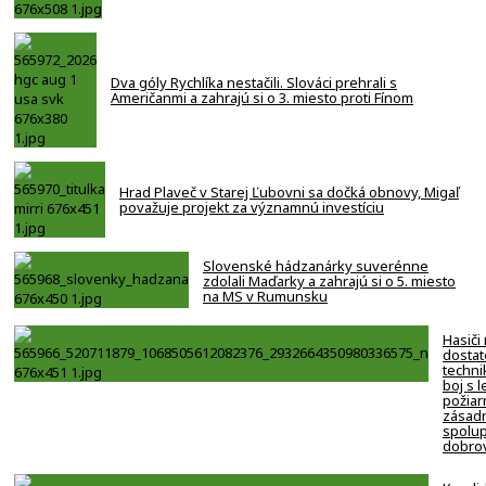
Dva góly Rychlíka nestačili. Slováci prehrali s
Američanmi a zahrajú si o 3. miesto proti Fínom
Hrad Plaveč v Starej Ľubovni sa dočká obnovy, Migaľ
považuje projekt za významnú investíciu
Slovenské hádzanárky suverénne
zdolali Maďarky a zahrajú si o 5. miesto
na MS v Rumunsku
Hasiči
dostat
techni
boj s 
požiar
zásadn
spolup
dobro