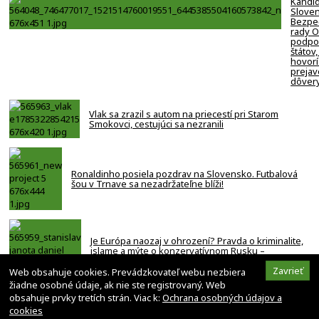
Kandi
Slove
Bezpe
rady 
podpor
štátov,
hovorí
prejav
dôver
Vlak sa zrazil s autom na priecestí pri Starom
Smokovci, cestujúci sa nezranili
Ronaldinho posiela pozdrav na Slovensko. Futbalová
šou v Trnave sa nezadržateľne blíži!
Je Európa naozaj v ohrození? Pravda o kriminalite,
islame a mýte o konzervatívnom Rusku –
ROZHOVOR
Zavrieť
Web obsahuje cookies. Prevádzkovateľ webu nezbiera
žiadne osobné údaje, ak nie ste registrovaný. Web
obsahuje prvky tretích strán. Viac k:
Ochrana osobných údajov a
cookies