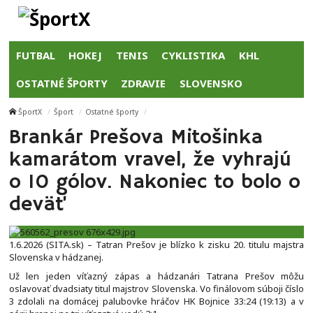
FUTBAL
HOKEJ
TENIS
CYKLISTIKA
KHL
OSTATNÉ ŠPORTY
ZDRAVIE
SLOVENSKO
ŠportX
Šport
Ostatné športy
Brankár Prešova Mitošinka
kamarátom vravel, že vyhrajú
o 10 gólov. Nakoniec to bolo o
deväť
1.6.2026 (SITA.sk) – Tatran Prešov je blízko k zisku 20. titulu majstra
Slovenska v hádzanej.
Už len jeden víťazný zápas a hádzanári Tatrana Prešov môžu
oslavovať dvadsiaty titul majstrov Slovenska. Vo finálovom súboji číslo
3 zdolali na domácej palubovke hráčov HK Bojnice 33:24 (19:13) a v