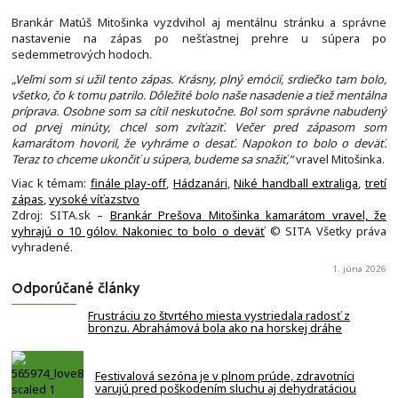
Brankár Matúš Mitošinka vyzdvihol aj mentálnu stránku a správne
nastavenie na zápas po nešťastnej prehre u súpera po
sedemmetrových hodoch.
„Veľmi som si užil tento zápas. Krásny, plný emócií, srdiečko tam bolo,
všetko, čo k tomu patrilo. Dôležité bolo naše nasadenie a tiež mentálna
príprava. Osobne som sa cítil neskutočne. Bol som správne nabudený
od prvej minúty, chcel som zvíťaziť. Večer pred zápasom som
kamarátom hovoril, že vyhráme o desať. Napokon to bolo o deväť.
Teraz to chceme ukončiť u súpera, budeme sa snažiť,“
vravel Mitošinka.
Viac k témam:
finále play-off
,
Hádzanári
,
Niké handball extraliga
,
tretí
zápas
,
vysoké víťazstvo
Zdroj: SITA.sk –
Brankár Prešova Mitošinka kamarátom vravel, že
vyhrajú o 10 gólov. Nakoniec to bolo o deväť
© SITA Všetky práva
vyhradené.
1. júna 2026
Odporúčané články
Frustráciu zo štvrtého miesta vystriedala radosť z
bronzu. Abrahámová bola ako na horskej dráhe
Festivalová sezóna je v plnom prúde, zdravotníci
varujú pred poškodením sluchu aj dehydratáciou