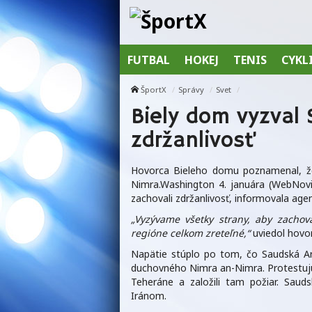
FUTBAL
HOKEJ
TENIS
CYKL
ŠportX
Správy
Svet
Biely dom vyzval 
zdržanlivosť
Hovorca Bieleho domu poznamenal, že
Nimra.Washington 4. januára (WebNovi
zachovali zdržanlivosť, informovala age
„Vyzývame všetky strany, aby zachova
regióne celkom zreteľné,“
uviedol hovo
Napätie stúplo po tom, čo Saudská Ar
duchovného Nimra an-Nimra. Protestujúc
Teheráne a založili tam požiar. Saud
Iránom.