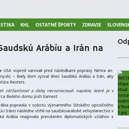
ISTIKA
KHL
OSTATNÉ ŠPORTY
ZDRAVIE
SLOVENS
Od
Saudskú Arábiu a Irán na
 USA vopred varovali pred následkami popravy Nimra an-
ny.sk) – Biely dom vyzval dnes Saudskú Arábiu a Irán, aby
ntúra Reuters.
li zdržanlivosť a ďalej neroznecovali napätie, ktoré je v
rca Bieleho domu Josh Earnest.
ábia popravila v sobotu významného šiitského opozičného
i Iránci následne vtrhli na saudskoarabské veľvyslanectvo v
ská Arábia reagovala prerušením diplomatických vzťahov s