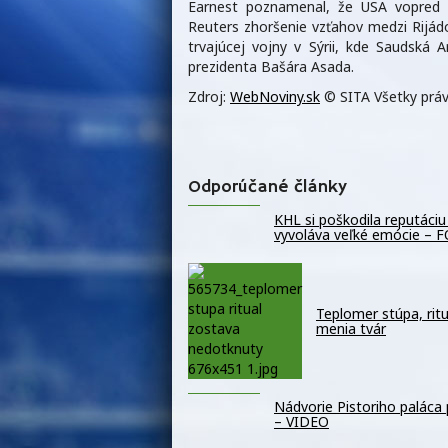
Earnest poznamenal, že USA vopred 
Reuters zhoršenie vzťahov medzi Rijá
trvajúcej vojny v Sýrii, kde Saudská 
prezidenta Bašára Asada.
Zdroj:
WebNoviny.sk
© SITA Všetky práv
Odporúčané články
KHL si poškodila reputáciu
vyvoláva veľké emócie – 
Teplomer stúpa, ritu
menia tvár
Nádvorie Pistoriho paláca p
– VIDEO