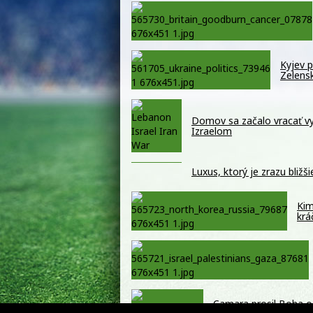
Kyjev p
Zelensk
Domov sa začalo vracať vyš
Izraelom
Luxus, ktorý je zrazu bliž
Kim
krá
Camara prosil Boha o 