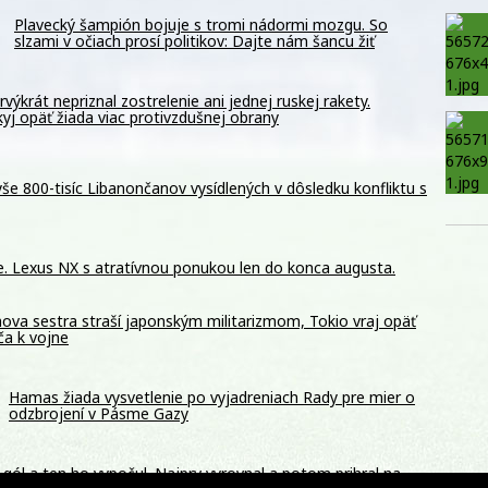
Plavecký šampión bojuje s tromi nádormi mozgu. So
slzami v očiach prosí politikov: Dajte nám šancu žiť
rvýkrát nepriznal zostrelenie ani jednej ruskej rakety.
yj opäť žiada viac protivzdušnej obrany
e 800-tisíc Libanončanov vysídlených v dôsledku konfliktu s
šie. Lexus NX s atratívnou ponukou len do konca augusta.
ova sestra straší japonským militarizmom, Tokio vraj opäť
ča k vojne
Hamas žiada vysvetlenie po vyjadreniach Rady pre mier o
odzbrojení v Pásme Gazy
gól a ten ho vypočul. Najprv vyrovnal a potom prihral na