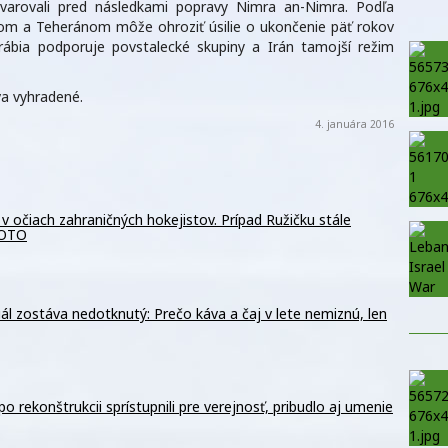
varovali pred následkami popravy Nimra an-Nimra. Podľa
dom a Teheránom môže ohroziť úsilie o ukončenie päť rokov
Arábia podporuje povstalecké skupiny a Irán tamojší režim
a vyhradené.
4. januára 2016
 v očiach zahraničných hokejistov. Prípad Ružičku stále
FOTO
ál zostáva nedotknutý: Prečo káva a čaj v lete nemiznú, len
o rekonštrukcii sprístupnili pre verejnosť, pribudlo aj umenie