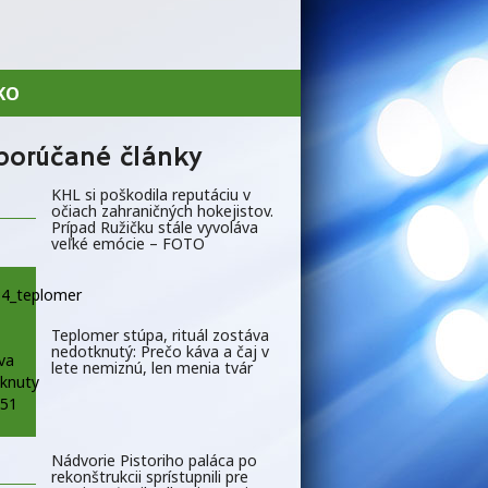
KO
porúčané články
KHL si poškodila reputáciu v
očiach zahraničných hokejistov.
Prípad Ružičku stále vyvoláva
veľké emócie – FOTO
Teplomer stúpa, rituál zostáva
nedotknutý: Prečo káva a čaj v
lete nemiznú, len menia tvár
Nádvorie Pistoriho paláca po
rekonštrukcii sprístupnili pre