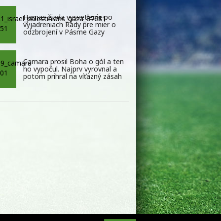
Hamas žiada vysvetlenie po
vyjadreniach Rady pre mier o
odzbrojení v Pásme Gazy
Camara prosil Boha o gól a ten
ho vypočul. Najprv vyrovnal a
potom prihral na víťazný zásah