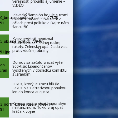
verejnosť, pribudlo aj umenie –
VIDEO
Plavecký šampión bojuje s tromi
nádormi mozgu. So slzami v
očiach prosí politikov: Dajte nám
šancu žiť
Kyjev prvýkrát nepriznal
zostrelenie ani jednej ruskej
rakety. Zelenskyj opäť žiada viac
protivzdušnej obrany
Domov sa začalo vracať vyše
800-tisíc Libanončanov
vysídlených v dôsledku konfliktu
s Izraelom
Luxus, ktorý je zrazu bližšie.
Lexus NX s atratívnou ponukou
len do konca augusta.
Kimova sestra straší japonským
militarizmom, Tokio vraj opäť
kráča k vojne