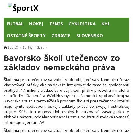
FUTBAL
HOKEJ
TENIS
CYKLISTIKA
KHL
OSTATNÉ ŠPORTY
ZDRAVIE
SLOVENSKO
ŠportX
Správy
Svet
Bavorsko školí utečencov zo
základov nemeckého práva
Školenia pre utečencov sa začali v období, keď sa v Nemecku čoraz
viac ozývajú otázky, ako sa dokáže integrovať do tamojšej spoločnosti
všetkých 1,1 milióna žiadateľov o azyl, ktorí prišli v priebehu minulého
roka.Berlín 13. januára (WebNoviny.sk) – Nemecká spolková krajina
Bavorsko spustila tento týždeň program školení pre utečencov, ktorí si
majú týmto spôsobom osvojiť základy práva vo svojej hostiteľskej
krajine. Súčasťou osnovy dobrovoľných kurzov sú zásady, ako je
sloboda názoru, oddelenosť náboženstva od štátu či rodová rovnosť,
informuje agentúra AP.
Školenia pre utečencov sa začali v období, keď sa v Nemecku čoraz