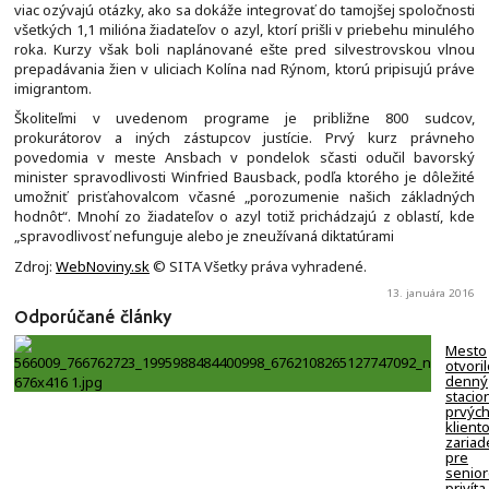
viac ozývajú otázky, ako sa dokáže integrovať do tamojšej spoločnosti
všetkých 1,1 milióna žiadateľov o azyl, ktorí prišli v priebehu minulého
roka. Kurzy však boli naplánované ešte pred silvestrovskou vlnou
prepadávania žien v uliciach Kolína nad Rýnom, ktorú pripisujú práve
imigrantom.
Školiteľmi v uvedenom programe je približne 800 sudcov,
prokurátorov a iných zástupcov justície. Prvý kurz právneho
povedomia v meste Ansbach v pondelok sčasti odučil bavorský
minister spravodlivosti Winfried Bausback, podľa ktorého je dôležité
umožniť prisťahovalcom včasné „porozumenie našich základných
hodnôt“. Mnohí zo žiadateľov o azyl totiž prichádzajú z oblastí, kde
„spravodlivosť nefunguje alebo je zneužívaná diktatúrami
Zdroj:
WebNoviny.sk
© SITA Všetky práva vyhradené.
13. januára 2016
Odporúčané články
Mesto
otvori
denný
stacion
prvýc
klient
zariad
pre
senio
privíta