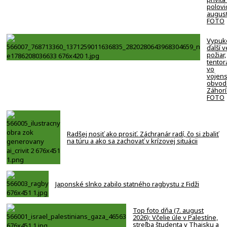
polovi
august
FOTO
Vypuk
ďalší v
požiar,
tentor
vo
vojen
obvod
Záhorí
FOTO
Radšej nosiť ako prosiť. Záchranár radí, čo si zbaliť
na túru a ako sa zachovať v krízovej situácii
Japonské slnko zabilo statného ragbystu z Fidži
Top foto dňa (7. august
2026): Včelie úle v Palestíne,
streľba študenta v Thajsku a