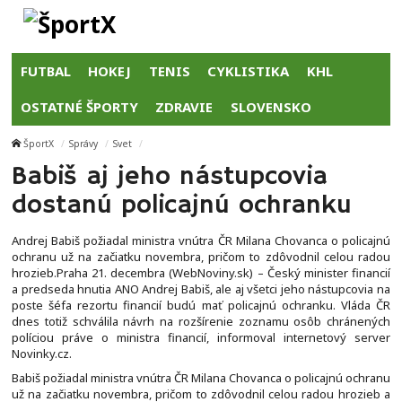
FUTBAL
HOKEJ
TENIS
CYKLISTIKA
KHL
OSTATNÉ ŠPORTY
ZDRAVIE
SLOVENSKO
ŠportX
Správy
Svet
Babiš aj jeho nástupcovia
dostanú policajnú ochranku
Andrej Babiš požiadal ministra vnútra ČR Milana Chovanca o policajnú
ochranu už na začiatku novembra, pričom to zdôvodnil celou radou
hrozieb.Praha 21. decembra (WebNoviny.sk) – Český minister financií
a predseda hnutia ANO Andrej Babiš, ale aj všetci jeho nástupcovia na
poste šéfa rezortu financií budú mať policajnú ochranku. Vláda ČR
dnes totiž schválila návrh na rozšírenie zoznamu osôb chránených
políciou práve o ministra financií, informoval internetový server
Novinky.cz.
Babiš požiadal ministra vnútra ČR Milana Chovanca o policajnú ochranu
už na začiatku novembra, pričom to zdôvodnil celou radou hrozieb a