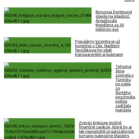
Borussia Dortmund
stavila na mladosť.
Angažovala
tínedžera za 30
miliónov eur
Populárny Vozinha je už
konečne v Čile. Nadšení
fanúšikovia ho vítali
transparentmi aj bubnami
Tehotná
žena
zomrela v
Turecku
po páde
zo
štvrtého
poschodia,
polícia
zadržala
manžela
Zverev kritizuje možné
finančné sankcie, ktoré by aj
tak nepomohli organizátorom
turnajov kategórie Masters