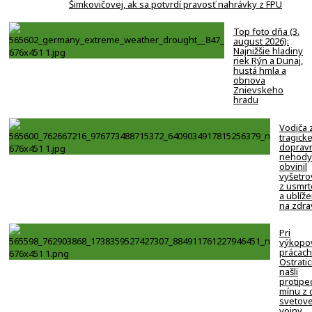
Šimkovičovej, ak sa potvrdí pravosť nahrávky z FPU
Top foto dňa (3.
august 2026):
Najnižšie hladiny
riek Rýn a Dunaj,
hustá hmla a
obnova
Znievskeho
hradu
Vodiča 
tragicke
doprav
nehody
obvinil
vyšetro
z usmrt
a ublíže
na zdra
Pri
výkopo
prácach
Ostratic
našli
protipe
mínu z 
svetove
vojny