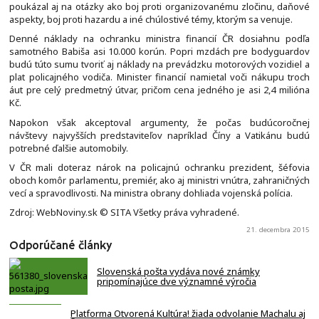
poukázal aj na otázky ako boj proti organizovanému zločinu, daňové
aspekty, boj proti hazardu a iné chúlostivé témy, ktorým sa venuje.
Denné náklady na ochranku ministra financií ČR dosiahnu podľa
samotného Babiša asi 10.000 korún. Popri mzdách pre bodyguardov
budú túto sumu tvoriť aj náklady na prevádzku motorových vozidiel a
plat policajného vodiča. Minister financií namietal voči nákupu troch
áut pre celý predmetný útvar, pričom cena jedného je asi 2,4 milióna
Kč.
Napokon však akceptoval argumenty, že počas budúcoročnej
návštevy najvyšších predstaviteľov napríklad Číny a Vatikánu budú
potrebné ďalšie automobily.
V ČR mali doteraz nárok na policajnú ochranku prezident, šéfovia
oboch komôr parlamentu, premiér, ako aj ministri vnútra, zahraničných
vecí a spravodlivosti. Na ministra obrany dohliada vojenská polícia.
Zdroj: WebNoviny.sk © SITA Všetky práva vyhradené.
21. decembra 2015
Odporúčané články
Slovenská pošta vydáva nové známky
pripomínajúce dve významné výročia
Platforma Otvorená Kultúra! žiada odvolanie Machalu aj