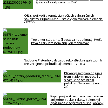
športy, ukázal prieskum PwC
KHL si poškodila reputáciu v očiach zahraničných
hokejistov. Prípad Ružičku stále vyvoláva veľké emócie
– FOTO
Teplomer stúpa, rituál zostáva nedotknutý: Prečo
káva a čaj v lete nemiznú, len menia tvár
Nádvorie Pistoriho paláca po rekonštrukcii sprístupnili
pre verejnosť, pribudlo aj umenie – VIDEO
Plavecký šampión bojuje s
tromi nádormi mozgu. So
slzami v očiach prosí
politikov: Dajte nám šancu
žiť
Kyjev prvýkrát nepriznal zostrelenie
ani jednej ruskej rakety. Zelenskyj
opäť žiada viac protivzdušnej obrany