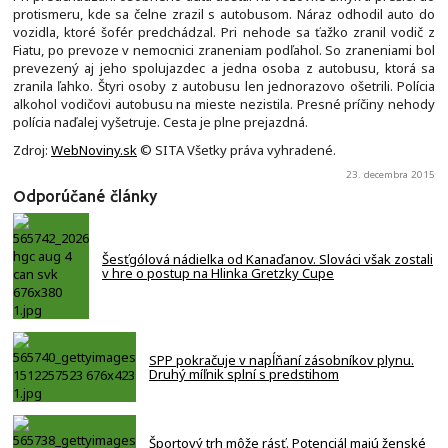
protismeru, kde sa čelne zrazil s autobusom. Náraz odhodil auto do
vozidla, ktoré šofér predchádzal. Pri nehode sa ťažko zranil vodič z
Fiatu, po prevoze v nemocnici zraneniam podľahol. So zraneniami bol
prevezený aj jeho spolujazdec a jedna osoba z autobusu, ktorá sa
zranila ľahko. Štyri osoby z autobusu len jednorazovo ošetrili. Polícia
alkohol vodičovi autobusu na mieste nezistila. Presné príčiny nehody
polícia naďalej vyšetruje. Cesta je plne prejazdná.
Zdroj:
WebNoviny.sk
© SITA Všetky práva vyhradené.
23. decembra 2015
Odporúčané články
Šesťgólová nádielka od Kanaďanov. Slováci však zostali
v hre o postup na Hlinka Gretzky Cupe
SPP pokračuje v napĺňaní zásobníkov plynu.
Druhý míľnik splní s predstihom
Športový trh môže rásť. Potenciál majú ženské