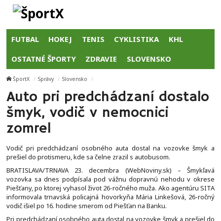
FUTBAL
HOKEJ
TENIS
CYKLISTIKA
KHL
OSTATNÉ ŠPORTY
ZDRAVIE
SLOVENSKO
ŠportX
Správy
Slovensko
Auto pri predchádzaní dostalo
šmyk, vodič v nemocnici
zomrel
Vodič pri predchádzaní osobného auta dostal na vozovke šmyk a
prešiel do protismeru, kde sa čelne zrazil s autobusom.
BRATISLAVA/TRNAVA 23. decembra (WebNoviny.sk) – Šmykľavá
vozovka sa dnes podpísala pod vážnu dopravnú nehodu v okrese
Piešťany, po ktorej vyhasol život 26-ročného muža. Ako agentúru SITA
informovala trnavská policajná hovorkyňa Mária Linkešová, 26-ročný
vodič išiel po 16. hodine smerom od Piešťan na Banku.
Pri predchádzaní osobného auta dostal na vozovke šmyk a prešiel do