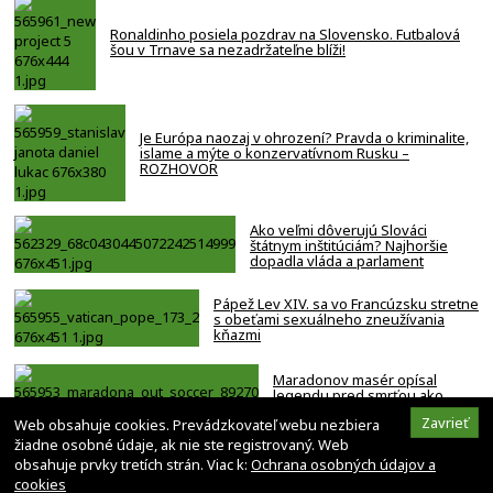
Ronaldinho posiela pozdrav na Slovensko. Futbalová
šou v Trnave sa nezadržateľne blíži!
Je Európa naozaj v ohrození? Pravda o kriminalite,
islame a mýte o konzervatívnom Rusku –
ROZHOVOR
Ako veľmi dôverujú Slováci
štátnym inštitúciám? Najhoršie
dopadla vláda a parlament
Pápež Lev XIV. sa vo Francúzsku stretne
s obeťami sexuálneho zneužívania
kňazmi
Maradonov masér opísal
legendu pred smrťou ako
bezmocnú a rezignovanú
Zavrieť
Web obsahuje cookies. Prevádzkovateľ webu nezbiera
osobu
žiadne osobné údaje, ak nie ste registrovaný. Web
obsahuje prvky tretích strán. Viac k:
Ochrana osobných údajov a
cookies