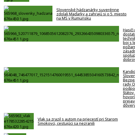
Slovenské hádzanárky suverénne
zdolali Maďarky a zahrajú si o 5. miesto
na MS v Rumunsku
Hasiči
dostat
techni
boj s 
požiar
zásadn
spolup
dobro
Kandi
Slove
Bezpe
rady 
podpor
štátov,
hovorí
prejav
dôver
Vlak sa zrazil s autom na priecestí pri Starom
Smokovci, cestujúci sa nezranili