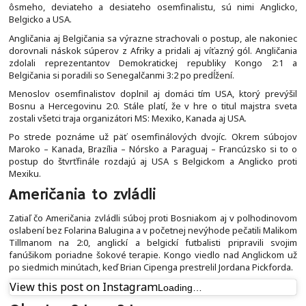
ôsmeho, deviateho a desiateho osemfinalistu, sú nimi Anglicko,
Belgicko a USA.
Angličania aj Belgičania sa výrazne strachovali o postup, ale nakoniec
dorovnali náskok súperov z Afriky a pridali aj víťazný gól. Angličania
zdolali reprezentantov Demokratickej republiky Kongo 2:1 a
Belgičania si poradili so Senegalčanmi 3:2 po predĺžení.
Menoslov osemfinalistov doplnil aj domáci tím USA, ktorý prevýšil
Bosnu a Hercegovinu 2:0. Stále platí, že v hre o titul majstra sveta
zostali všetci traja organizátori MS: Mexiko, Kanada aj USA.
Po strede poznáme už päť osemfinálových dvojíc. Okrem súbojov
Maroko – Kanada, Brazília – Nórsko a Paraguaj – Francúzsko si to o
postup do štvrťfinále rozdajú aj USA s Belgickom a Anglicko proti
Mexiku.
Američania to zvládli
Zatiaľ čo Američania zvládli súboj proti Bosniakom aj v polhodinovom
oslabení bez Folarina Balugina a v početnej nevýhode pečatili Malikom
Tillmanom na 2:0, anglickí a belgickí futbalisti pripravili svojim
fanúšikom poriadne šokové terapie. Kongo viedlo nad Anglickom už
po siedmich minútach, keď Brian Cipenga prestrelil Jordana Pickforda.
View this post on Instagram
Loading…