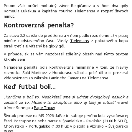
Potom však prišiel mohutný záver Belgičanov a v ňom dva góly
Romeula Lukakua a kapitána Youriho Tielemansa v rozpätí štyroch
minút.
Kontroverzná penalta?
Za stavu 2:2 sa išlo do predĺženia a v ňom padlo rozuzlenie až v piatej
minúte nadstaveného času. Vtedy
Tielemans
z pokutového kopu
strelil tretí a aj víťazný belgický gól.
V prípade, ak sa vám nezobrazil zdieľaný obsah nad týmto textom
kliknite sem
Nariadená penalta bola kontroverzná minimálne v tom, že hlavný
rozhodca Saíd Martínez z Hondurasu váhal a príliš dlho si prezeral
videozáznam zo zákroku Lamineho Camaru na Tielemansa.
Keď futbal bolí…
„Končíme a bolí to. Nedokázali sme si udržať dvojgólový náskok a
zaplatili za to. Musíme to akceptova, lebo aj taký je futbal,“
vravel
tréner Senegalu
Pape Thiaw
.
Štvrtok prinesie na MS 2026 ďalšie tri súboje prvého kola vyraďovacej
časti. Postupne na seba narazia: Španielsko – Rakúsko (21.00 h SELČ),
Chorvátsko – Portugalsko (1.00 h už v piatok) a Alžírsko – Švajčiarsko
(5.00).