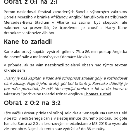
Obrat z 0:1 na 2:1
Potom nasledoval festival zahodených šancí a výborných zákrokov
Lionela Mpasiho v bránke Afričanov. Anglickí fanúšikovia na tribúnach
Mercedes-Benz Stadium v Atlante už začínali byť skeptickí, ale
nakoniec sa presvedčili, že trpezlivosť je cnosť a Harry Kane
drahokam v ofenzíve Albiónu.
Kane to zariadil
Kane ako pravý kapitán vystrelil gólmi v 75. a 86. min postup Anglicka
do osemfinále a možnosť vyzvať domáce Mexiko.
V prípade, ak sa vám nezobrazil zdieľaný obsah nad týmto textom
kliknite sem
„Harry je náš kapitán a líder. Má schopnosť strieľať góly a rozhodovať
nimi zápasy. Najmä jeho druhý gól bol brilantný. Rovnako dôležitý je
pre mňa poznatok, že náš tím neprijal prehru a bil sa do konca o
víťazstvo,“
pochvalne uviedol tréner Anglicka
Thomas Tuchel
.
Obrat z 0:2 na 3:2
Ešte väčšiu drámu priniesol súboj Belgicka a Senegalu Na Lumen Field
v Seattli viedli Senegalčania v šiestej minúte druhého polčasu po góle
Ismailu Sarra už 2:0 a s bronzovými medailistami z MS 2018 to vyzeralo
zle-nedobre. Najmä ak tento stav vydržal až do 86. minúty.