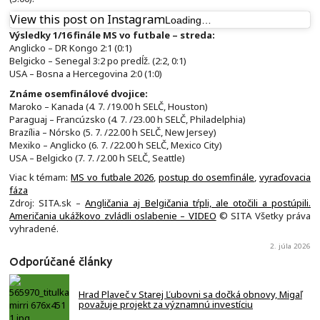
View this post on Instagram
Loading…
Výsledky 1/16 finále MS vo futbale – streda:
Anglicko – DR Kongo 2:1 (0:1)
Belgicko – Senegal 3:2 po predĺž. (2:2, 0:1)
USA – Bosna a Hercegovina 2:0 (1:0)
Známe osemfinálové dvojice:
Maroko – Kanada (4. 7. /19.00 h SELČ, Houston)
Paraguaj – Francúzsko (4. 7. /23.00 h SELČ, Philadelphia)
Brazília – Nórsko (5. 7. /22.00 h SELČ, New Jersey)
Mexiko – Anglicko (6. 7. /22.00 h SELČ, Mexico City)
USA – Belgicko (7. 7. /2.00 h SELČ, Seattle)
Viac k témam:
MS vo futbale 2026
,
postup do osemfinále
,
vyraďovacia
fáza
Zdroj: SITA.sk –
Angličania aj Belgičania tŕpli, ale otočili a postúpili.
Američania ukážkovo zvládli oslabenie – VIDEO
© SITA Všetky práva
vyhradené.
2. júla 2026
Odporúčané články
Hrad Plaveč v Starej Ľubovni sa dočká obnovy, Migaľ
považuje projekt za významnú investíciu