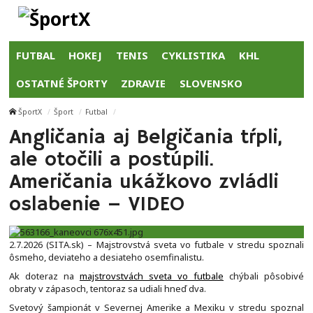
FUTBAL
HOKEJ
TENIS
CYKLISTIKA
KHL
OSTATNÉ ŠPORTY
ZDRAVIE
SLOVENSKO
ŠportX
Šport
Futbal
Angličania aj Belgičania tŕpli,
ale otočili a postúpili.
Američania ukážkovo zvládli
oslabenie – VIDEO
2.7.2026 (SITA.sk) – Majstrovstvá sveta vo futbale v stredu spoznali
ôsmeho, deviateho a desiateho osemfinalistu.
Ak doteraz na
majstrovstvách sveta vo futbale
chýbali pôsobivé
obraty v zápasoch, tentoraz sa udiali hneď dva.
Svetový šampionát v Severnej Amerike a Mexiku v stredu spoznal