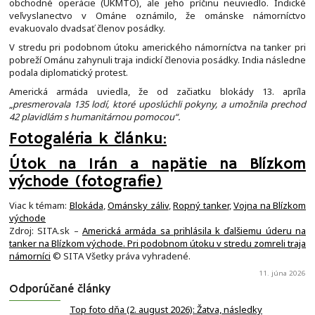
obchodné operácie (UKMTO), ale jeho príčinu neuviedlo. Indické
veľvyslanectvo v Ománe oznámilo, že ománske námorníctvo
evakuovalo dvadsať členov posádky.
V stredu pri podobnom útoku amerického námorníctva na tanker pri
pobreží Ománu zahynuli traja indickí členovia posádky. India následne
podala diplomatický protest.
Americká armáda uviedla, že od začiatku blokády 13. apríla
„
presmerovala 135 lodí, ktoré uposlúchli pokyny, a umožnila prechod
42 plavidlám s humanitárnou pomocou“.
Fotogaléria k článku:
Útok na Irán a napätie na Blízkom
východe (fotografie)
Viac k témam:
Blokáda
,
Ománsky záliv
,
Ropný tanker
,
Vojna na Blízkom
východe
Zdroj: SITA.sk –
Americká armáda sa prihlásila k ďalšiemu úderu na
tanker na Blízkom východe. Pri podobnom útoku v stredu zomreli traja
námorníci
© SITA Všetky práva vyhradené.
11. júna 2026
Odporúčané články
Top foto dňa (2. august 2026): Žatva, následky