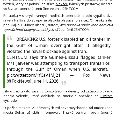
týždeň, ktorý sa pokúsil obísť ich
blokádu
iránskych prístavov, uviedlo
vo štvrtok americké centrálne velenie
CENTCOM
.
Pri útoku v skorých ranných hodinách americké lietadlo vypálilo dve
rakety Hellfire do strojovne plavidla plaviaceho sa cez
Ománsky záliv
pod vlajkou Guiney‑Bissau
„potom, ako posádka opakovane odmietla
uposlúchnuť pokyny amerických síl“,
oznámil CENTCOM.
BREAKING: U.S. forces disabled an oil tanker in
the Gulf of Oman overnight after it allegedly
violated the naval blockade against Iran.
CENTCOM says the Guinea-Bissau flagged tanker
M/T Jalveer was attempting to transport Iranian oil
through the Gulf of Oman when U.S. aircraft…
pic.twitter.com/1fCaV1Mj21
— Fox News
(@FoxNews)
June 11, 2026
Išlo o tretí takýto zásah v tomto týždni a deviaty od začiatku blokády,
dodalo velenie, ktoré dohliada na americké operácie na
Blízkom
východe
.
O požiari tankera 21 námorných míľ severovýchodne od ománskeho
mesta Sohar už skôr informovalo Britské centrum pre námorné