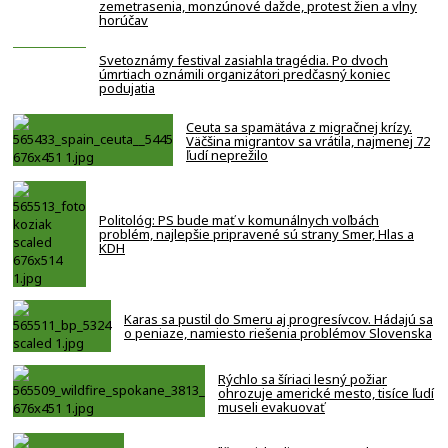
zemetrasenia, monzúnové dažde, protest žien a vlny
horúčav
Svetoznámy festival zasiahla tragédia. Po dvoch
úmrtiach oznámili organizátori predčasný koniec
podujatia
Ceuta sa spamätáva z migračnej krízy.
Väčšina migrantov sa vrátila, najmenej 72
ľudí neprežilo
Politológ: PS bude mať v komunálnych voľbách
problém, najlepšie pripravené sú strany Smer, Hlas a
KDH
Karas sa pustil do Smeru aj progresívcov. Hádajú sa
o peniaze, namiesto riešenia problémov Slovenska
Rýchlo sa šíriaci lesný požiar
ohrozuje americké mesto, tisíce ľudí
museli evakuovať