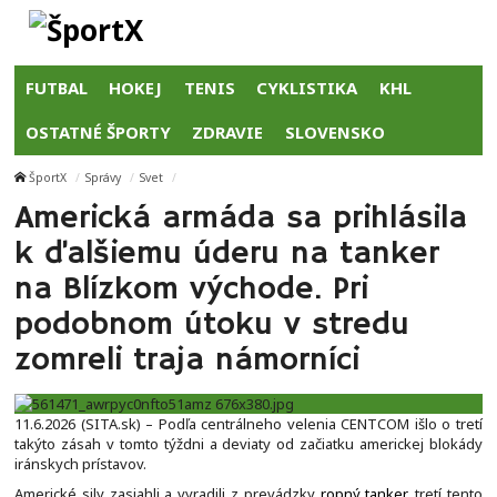
FUTBAL
HOKEJ
TENIS
CYKLISTIKA
KHL
OSTATNÉ ŠPORTY
ZDRAVIE
SLOVENSKO
ŠportX
Správy
Svet
Americká armáda sa prihlásila
k ďalšiemu úderu na tanker
na Blízkom východe. Pri
podobnom útoku v stredu
zomreli traja námorníci
11.6.2026 (SITA.sk) – Podľa centrálneho velenia CENTCOM išlo o tretí
takýto zásah v tomto týždni a deviaty od začiatku americkej blokády
iránskych prístavov.
Americké sily zasiahli a vyradili z prevádzky
ropný tanker
, tretí tento