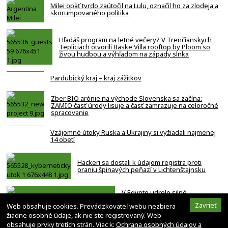
Milei opäť tvrdo zaútočil na Lulu, označil ho za zlodeja a
skorumpovaného politika
Hľadáš program na letné večery? V Trenčianskych
Tepliciach otvorili Baske Villa rooftop by Ploom so
živou hudbou a výhľadom na západy slnka
Pardubický kraj – kraj zážitkov
Zber BIO arónie na východe Slovenska sa začína:
ZAMIO časť úrody lisuje a časť zamrazuje na celoročné
spracovanie
Vzájomné útoky Ruska a Ukrajiny si vyžiadali najmenej
14 obetí
Hackeri sa dostali k údajom registra proti
praniu špinavých peňazí v Lichtenštajnsku
V Egypte udrelo silné
zemetrasenie, nariadili aktiváciu
Zavrieť
Web obsahuje cookies. Prevádzkovateľ webu nezbiera
núdzových plánov v celej krajine
žiadne osobné údaje, ak nie ste registrovaný. Web
obsahuje prvky tretích strán. Viac k:
Ochrana osobných údajov a