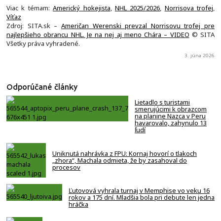
Viac k témam:
Americký hokejista
,
NHL 2025/2026
,
Norrisova trofej
,
Víťaz
Zdroj: SITA.sk –
Američan Werenski prevzal Norrisovu trofej pre
najlepšieho obrancu NHL. Je na nej aj meno Chára – VIDEO
© SITA
Všetky práva vyhradené.
3. júna 2026
Odporúčané články
Lietadlo s turistami
smerujúcimi k obrazcom
na planine Nazca v Peru
havarovalo, zahynulo 13
ľudí
Uniknutá nahrávka z FPU: Kornaj hovorí o tlakoch
„zhora“, Machala odmieta, že by zasahoval do
procesov
Ľutovová vyhrala turnaj v Memphise vo veku 16
rokov a 175 dní. Mladšia bola pri debute len jedna
hráčka