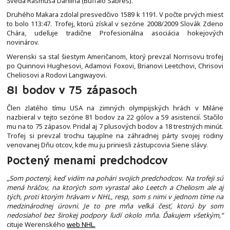
Švéda Rasmusa Dahlina (Buffalo Sabres).
Druhého Makara zdolal presvedčivo 1589 k 1191. V počte prvých miest
to bolo 113:47. Trofej, ktorú získal v sezóne 2008/2009 Slovák Zdeno
Chára, udeľuje tradične Profesionálna asociácia hokejových
novinárov.
Werenski sa stal šiestym Američanom, ktorý prevzal Norrisovu trofej
po Quinnovi Hughesovi, Adamovi Foxovi, Brianovi Leetchovi, Chrisovi
Cheliosovi a Rodovi Langwayovi.
81 bodov v 75 zápasoch
Člen zlatého tímu USA na zimných olympijských hrách v Miláne
nazbieral v tejto sezóne 81 bodov za 22 gólov a 59 asistencií. Stačilo
mu na to 75 zápasov. Pridal aj 7 plusových bodov a 18 trestných minút.
Trofej si prevzal trochu tajuplne na záhradnej párty svojej rodiny
venovanej Dňu otcov, kde mu ju priniesli zástupcovia Siene slávy.
Poctený menami predchodcov
„Som poctený, keď vidím na pohári svojich predchodcov. Na trofeji sú
mená hráčov, na ktorých som vyrastal ako Leetch a Cheliosm ale aj
tých, proti ktorým hrávam v NHL, resp, som s nimi v jednom tíme na
medzinárodnej úrovni. Je to pre mňa veľká česť, ktorú by som
nedosiahol bez širokej podpory ľudí okolo mňa. Ďakujem všetkým,“
cituje Werenského
web NHL.