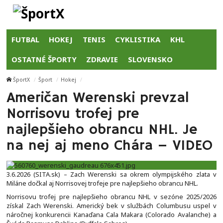
FUTBAL
HOKEJ
TENIS
CYKLISTIKA
KHL
OSTATNÉ ŠPORTY
ZDRAVIE
SLOVENSKO
ŠportX
Šport
Hokej
Američan Werenski prevzal
Norrisovu trofej pre
najlepšieho obrancu NHL. Je
na nej aj meno Chára – VIDEO
3.6.2026 (SITA.sk) – Zach Werenski sa okrem olympijského zlata v
Miláne dočkal aj Norrisovej trofeje pre najlepšieho obrancu NHL.
Norrisovu trofej pre najlepšieho obrancu NHL v sezóne 2025/2026
získal Zach Werenski. Americký bek v službách Columbusu uspel v
náročnej konkurencii Kanaďana Cala Makara (Colorado Avalanche) a