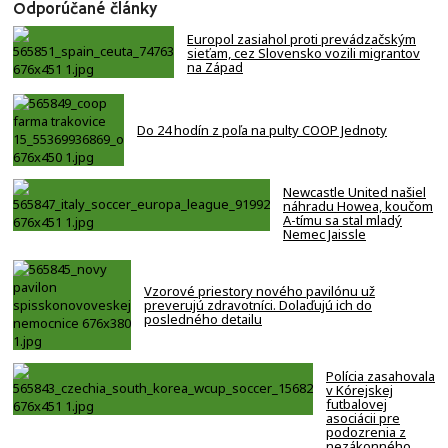
Odporúčané články
Europol zasiahol proti prevádzačským
sieťam, cez Slovensko vozili migrantov
na Západ
Do 24 hodín z poľa na pulty COOP Jednoty
Newcastle United našiel
náhradu Howea, koučom
A-tímu sa stal mladý
Nemec Jaissle
Vzorové priestory nového pavilónu už
preverujú zdravotníci. Dolaďujú ich do
posledného detailu
Polícia zasahovala
v Kórejskej
futbalovej
asociácii pre
podozrenia z
nezákonného