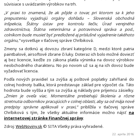
súvisiace s uvádzaním výrobkov na trh.
„V praxi to znamená, že ak pôjde o tovar, pri ktorom sa k jeho
prepusteniu vyjadrujú orgány dohľadu – Slovenská obchodná
inšpekcia, Štátny ústav pre kontrolu liečiv, Úrad verejného
zdravotníctva, Štátna veterinárna a potravinová správa a pod.,
colníkom bude musieť byť predložené aj príslušné vyjadrenie takéhoto
orgánu,“
vysvetľuje v tlačovej správe Chríbiková.
Zmeny sa dotknú aj dovozu zbraní kategórie D, medzi ktoré patria
paintbalové, airsoftové zbrane či luky. Doteraz ich bolo možné doviezť
aj bez licencie, keďže zo zákona platila výnimka na dovoz výrobkov
neobchodného charakteru. No po novom už sa aj na ich dovoz bude
vyžadovať licencia.
Podľa nových pravidiel sa zvýšia aj poštové poplatky zahŕňané do
colnej hodnoty balíka, ktorá predstavuje základ pre výpočet cla. Táto
hodnota bude vyššia a tým sa zvýšia aj náklady pre príjemcu zásielky.
„Zmien je oveľa viac. Momentálne prebiehajú školenia a rôzne
stretnutia odborníkov pracujúcich v colnej oblasti, aby sa od mája nové
predpisy správne aplikovali v praxi,“
priblížila v tlačovej správe
Chríbiková s tým, že všetky aktuálne informácie možno nájsť
na
internetovej stránke Finančnej správy
.
Zdroj:
WebNoviny.sk
© SITA Všetky práva vyhradené.
22. apríla 2016