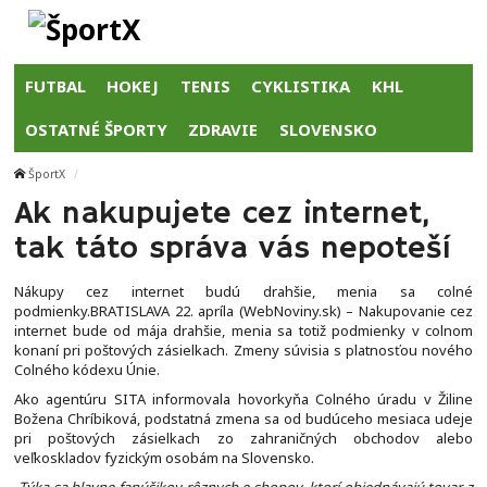
FUTBAL
HOKEJ
TENIS
CYKLISTIKA
KHL
OSTATNÉ ŠPORTY
ZDRAVIE
SLOVENSKO
ŠportX
Ak nakupujete cez internet,
tak táto správa vás nepoteší
Nákupy cez internet budú drahšie, menia sa colné
podmienky.BRATISLAVA 22. apríla (WebNoviny.sk) – Nakupovanie cez
internet bude od mája drahšie, menia sa totiž podmienky v colnom
konaní pri poštových zásielkach. Zmeny súvisia s platnosťou nového
Colného kódexu Únie.
Ako agentúru SITA informovala hovorkyňa Colného úradu v Žiline
Božena Chríbiková, podstatná zmena sa od budúceho mesiaca udeje
pri poštových zásielkach zo zahraničných obchodov alebo
veľkoskladov fyzickým osobám na Slovensko.