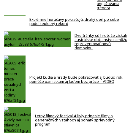
angažovania
trénera
Extrémne horúčavy pokračujú, druhý deň po sebe
padol teplotný rekord
Dve Iránky sú hrdé, že získali
austrálske občianstvo a môžu
reprezentovať novú
domovinu
Projekt Ľudia a hrady bude pokračovať aj budúci rok,
pomôže pamiatkam aj ľuďom bez práce – VIDEO
Letný filmový festival 4 živly prinesie filmy o
generačných vzťahoch aj bohatý sprievodný
program