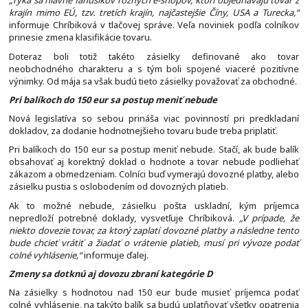
„Týka sa hlavne fanúšikov rôznych e-shopov, ktorí objednávajú tovar z
krajín mimo EÚ, tzv. tretích krajín, najčastejšie Číny, USA a Turecka,“
informuje Chríbiková v tlačovej správe. Veľa noviniek podľa colníkov
prinesie zmena klasifikácie tovaru.
Doteraz boli totiž takéto zásielky definované ako tovar
neobchodného charakteru a s tým boli spojené viaceré pozitívne
výnimky. Od mája sa však budú tieto zásielky považovať za obchodné.
Pri balíkoch do 150 eur sa postup meniť nebude
Nová legislatíva so sebou prináša viac povinností pri predkladaní
dokladov, za dodanie hodnotnejšieho tovaru bude treba priplatiť.
Pri balíkoch do 150 eur sa postup meniť nebude. Stačí, ak bude balík
obsahovať aj korektný doklad o hodnote a tovar nebude podliehať
zákazom a obmedzeniam. Colníci buď vymerajú dovozné platby, alebo
zásielku pustia s oslobodením od dovozných platieb.
Ak to možné nebude, zásielku pošta uskladní, kým príjemca
nepredloží potrebné doklady, vysvetľuje Chríbiková.
„V prípade, že
niekto dovezie tovar, za ktorý zaplatí dovozné platby a následne tento
bude chcieť vrátiť a žiadať o vrátenie platieb, musí pri vývoze podať
colné vyhlásenie,“
informuje ďalej.
Zmeny sa dotknú aj dovozu zbraní kategórie D
Na zásielky s hodnotou nad 150 eur bude musieť príjemca podať
colné vyhlásenie, na takýto balík sa budú uplatňovať všetky opatrenia