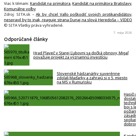
Viac k témam:
Kandidát na primátora
,
Kandidát na primátora Bratislavy
,
Komunálne voľby
Zdroj: SITA.sk –
Ak by chcel Vallo poškodiť svojich protikandidátov,
nespravil by to inak, reaguje strana Dunaj na slová Heredoša – VIDEO
© SITA Všetky práva vyhradené.
7. mája 2026
Odporúčané články
Hrad Plaveč v Starej Ľubovni sa dočká obnovy, Migaľ
považuje projekt za významnú investíciu
Slovenské hádzanárky suverénne
zdolali Maďarky a zahrajú si o 5. miesto
na MS v Rumunsku
Hasiči
dostat
techni
boj s 
požiar
zásadn
spolup
dobro
Kandi