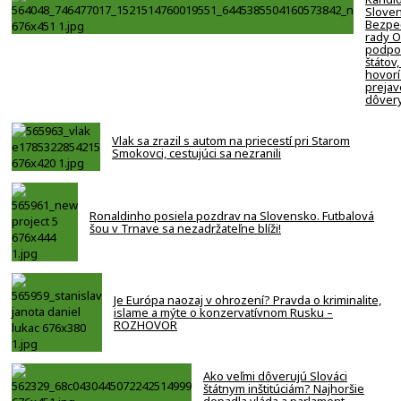
Slove
Bezpe
rady 
podpor
štátov,
hovorí
prejav
dôver
Vlak sa zrazil s autom na priecestí pri Starom
Smokovci, cestujúci sa nezranili
Ronaldinho posiela pozdrav na Slovensko. Futbalová
šou v Trnave sa nezadržateľne blíži!
Je Európa naozaj v ohrození? Pravda o kriminalite,
islame a mýte o konzervatívnom Rusku –
ROZHOVOR
Ako veľmi dôverujú Slováci
štátnym inštitúciám? Najhoršie
dopadla vláda a parlament