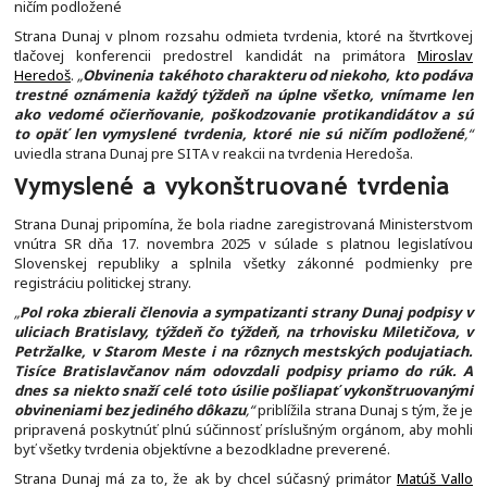
ničím podložené
Strana Dunaj v plnom rozsahu odmieta tvrdenia, ktoré na štvrtkovej
tlačovej konferencii predostrel kandidát na primátora
Miroslav
Heredoš
.
„
Obvinenia takéhoto charakteru od niekoho, kto podáva
trestné oznámenia každý týždeň na úplne všetko, vnímame len
ako vedomé očierňovanie, poškodzovanie protikandidátov a sú
to opäť len vymyslené tvrdenia, ktoré nie sú ničím podložené
,“
uviedla strana Dunaj pre SITA v reakcii na tvrdenia Heredoša.
Vymyslené a vykonštruované tvrdenia
Strana Dunaj pripomína, že bola riadne zaregistrovaná Ministerstvom
vnútra SR dňa 17. novembra 2025 v súlade s platnou legislatívou
Slovenskej republiky a splnila všetky zákonné podmienky pre
registráciu politickej strany.
„
Pol roka zbierali členovia a sympatizanti strany Dunaj podpisy v
uliciach Bratislavy, týždeň čo týždeň, na trhovisku Miletičova, v
Petržalke, v Starom Meste i na rôznych mestských podujatiach.
Tisíce Bratislavčanov nám odovzdali podpisy priamo do rúk. A
dnes sa niekto snaží celé toto úsilie pošliapať vykonštruovanými
obvineniami bez jediného dôkazu
,“
priblížila strana Dunaj s tým, že je
pripravená poskytnúť plnú súčinnosť príslušným orgánom, aby mohli
byť všetky tvrdenia objektívne a bezodkladne preverené.
Strana Dunaj má za to, že ak by chcel súčasný primátor
Matúš Vallo