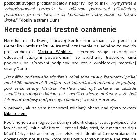
poškodiť svojich protikandidátov, nespravil by to inak.
„Vymyslené a
vykonštruované tvrdenia bez dôkazov podsunuté užitočnému
poskokovi. Je nám ľúto, že sa komunálne voľby znížili na takúto
úroveň,“
doplnila strana Dunaj.
Heredoš podal trestné oznámenie
Heredoš na štvrtkovej tlačovej konferencii oznámil, že podal na
Generálnu prokuratúru SR
trestné oznámenie na jedného zo svojich
protikandidátov
Martina Winklera
. Heredoš svoje rozhodnutie
odôvodnil vážnymi podozreniami zo spáchania trestného činu
podvodu pri získavaní podpisov pre vznik Winklerovej mestskej
strany Dunaj.
„Do nášho občianskeho združenia Voľná zóna mi ako štatutárovi prišiel
medzi 26. aprílom až 3. májom rad informácií od občanov, že podpisy
pod vznik strany Martina Winklera mali byť získané na základe
zneužitia osobných údajov, t. j. zneužitia identít občanov a že boli
falšované podpisy pod petičným hárkom,“
uviedol Heredoš.
V prípade, ak sa vám nezobrazil zdieľaný obsah nad týmto textom
kliknite sem
Podľa neho sa pri registrácii strany nekontroluje pravosť podpisov, ale
len zákonný limit a náležitosti. Heredoš ďalej tvrdí, že v meste sa dajú
kúpiť hárky s tisícami nelegálne získaných identít občanov vrátane ich
občianskych preukazov, ktoré majú byť v tomto prípade zneužité na