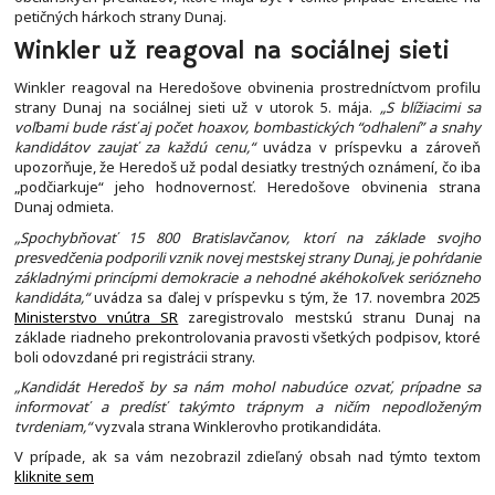
petičných hárkoch strany Dunaj.
Winkler už reagoval na sociálnej sieti
Winkler reagoval na Heredošove obvinenia prostredníctvom profilu
strany Dunaj na sociálnej sieti už v utorok 5. mája.
„S blížiacimi sa
voľbami bude rásť aj počet hoaxov, bombastických “odhalení” a snahy
kandidátov zaujať za každú cenu,“
uvádza v príspevku a zároveň
upozorňuje, že Heredoš už podal desiatky trestných oznámení, čo iba
„podčiarkuje“ jeho hodnovernosť. Heredošove obvinenia strana
Dunaj odmieta.
„Spochybňovať 15 800 Bratislavčanov, ktorí na základe svojho
presvedčenia podporili vznik novej mestskej strany Dunaj, je pohŕdanie
základnými princípmi demokracie a nehodné akéhokoľvek seriózneho
kandidáta,“
uvádza sa ďalej v príspevku s tým, že 17. novembra 2025
Ministerstvo vnútra SR
zaregistrovalo mestskú stranu Dunaj na
základe riadneho prekontrolovania pravosti všetkých podpisov, ktoré
boli odovzdané pri registrácii strany.
„Kandidát Heredoš by sa nám mohol nabudúce ozvať, prípadne sa
informovať a predísť takýmto trápnym a ničím nepodloženým
tvrdeniam,“
vyzvala strana Winklerovho protikandidáta.
V prípade, ak sa vám nezobrazil zdieľaný obsah nad týmto textom
kliknite sem